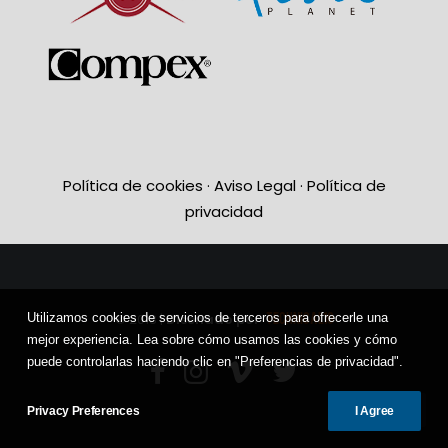
Política de cookies
·
Aviso Legal
·
Política de
privacidad
TECHNICAL10
Utilizamos cookies de servicios de terceros para ofrecerle una
© 2018 |
Diseñado por
mejor experiencia. Lea sobre cómo usamos las cookies y cómo
puede controlarlas haciendo clic en "Preferencias de privacidad".
Privacy Preferences
I Agree