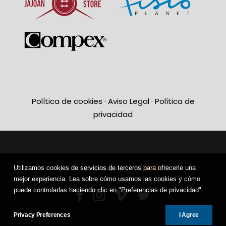
Política de cookies
·
Aviso Legal
·
Política de
privacidad
TECHNICAL10
Utilizamos cookies de servicios de terceros para ofrecerle una
© 2018 |
Diseñado por
mejor experiencia. Lea sobre cómo usamos las cookies y cómo
puede controlarlas haciendo clic en "Preferencias de privacidad".
Privacy Preferences
I Agree